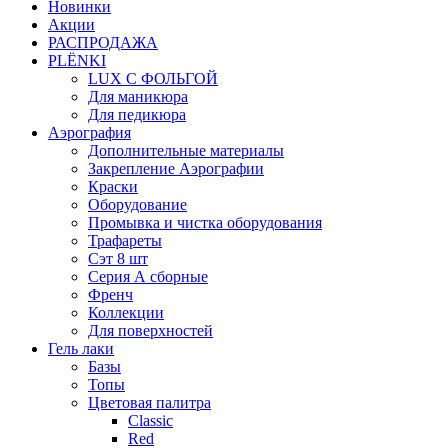
Новинки
Акции
РАСПРОДАЖА
PLЁNKI
LUX С ФОЛЬГОЙ
Для маникюра
Для педикюра
Аэрография
Дополнительные материалы
Закрепление Аэрографии
Краски
Оборудование
Промывка и чистка оборудования
Трафареты
Сэт 8 шт
Серия А сборные
Френч
Коллекции
Для поверхностей
Гель лаки
Базы
Топы
Цветовая палитра
Classic
Red