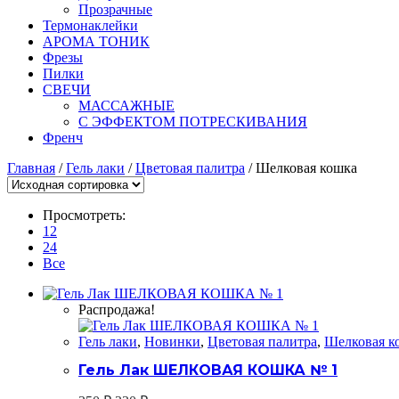
Прозрачные
Термонаклейки
АРОМА ТОНИК
Фрезы
Пилки
СВЕЧИ
МАССАЖНЫЕ
С ЭФФЕКТОМ ПОТРЕСКИВАНИЯ
Френч
Главная
/
Гель лаки
/
Цветовая палитра
/ Шелковая кошка
Просмотреть:
12
24
Все
Распродажа!
Гель лаки
,
Новинки
,
Цветовая палитра
,
Шелковая к
Гель Лак ШЕЛКОВАЯ КОШКА № 1
Первоначальная
Текущая