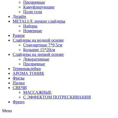
Прозрачные
Камуфлирующие
Поли гели
Дизайн
METALI-X липкие слайдеры
Наборы
Номерные
Разное
Слайдеры на водной основе
Стандартные 7*9,5см
Большие 15*20см
Слайдеры на липкой основе
Декоративные
Прозрачные
Термонаклейки
АРОМА ТОНИК
Фрезы
Пилки
СВЕЧИ
МАССАЖНЫЕ
С ЭФФЕКТОМ ПОТРЕСКИВАНИЯ
Френч
Menu