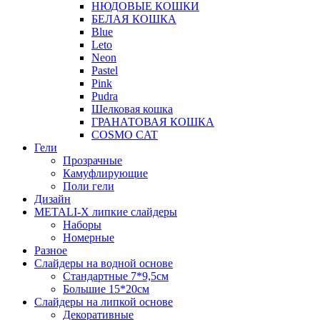
НЮДОВЫЕ КОШКИ
БЕЛАЯ КОШКА
Blue
Leto
Neon
Pastel
Pink
Pudra
Шелковая кошка
ГРАНАТОВАЯ КОШКА
COSMO CAT
Гели
Прозрачные
Камуфлирующие
Поли гели
Дизайн
METALI-X липкие слайдеры
Наборы
Номерные
Разное
Слайдеры на водной основе
Стандартные 7*9,5см
Большие 15*20см
Слайдеры на липкой основе
Декоративные