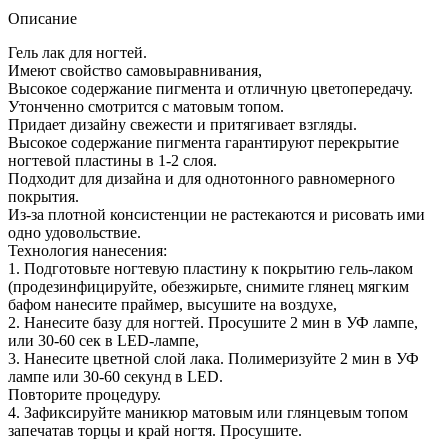
PINK
Описание
№
7
Гель лак для ногтей.
Имеют свойство самовыравнивания,
Высокое содержание пигмента и отличную цветопередачу.
Утонченно смотрится с матовым топом.
Придает дизайну свежести и притягивает взгляды.
Высокое содержание пигмента гарантируют перекрытие
ногтевой пластины в 1-2 слоя.
Подходит для дизайна и для однотонного равномерного
покрытия.
Из-за плотной консистенции не растекаются и рисовать ими
одно удовольствие.
Технология нанесения:
1. Подготовьте ногтевую пластину к покрытию гель-лаком
(продезинфицируйте, обезжирьте, снимите глянец мягким
бафом нанесите праймер, высушите на воздухе,
2. Нанесите базу для ногтей. Просушите 2 мин в УФ лампе,
или 30-60 сек в LED-лампе,
3. Нанесите цветной слой лака. Полимеризуйте 2 мин в УФ
лампе или 30-60 секунд в LED.
Повторите процедуру.
4. Зафиксируйте маникюр матовым или глянцевым топом
запечатав торцы и край ногтя. Просушите.