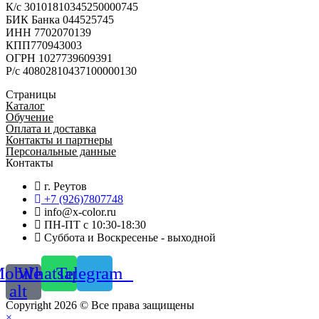
К/с 30101810345250000745
БИК Банка 044525745
ИНН 7702070139
КПП770943003
ОГРН 1027739609391
Р/с 40802810437100000130
Страницы
Каталог
Обучение
Оплата и доставка
Контакты и партнеры
Персональные данные
Контакты
г. Реутов
+7 (926)7807748
info@x-color.ru
ПН-ПТ с 10:30-18:30
Суббота и Воскресенье - выходной
obile-
Whatsapp
Telegram
alt
Copyright 2026 © Все права защищены
×