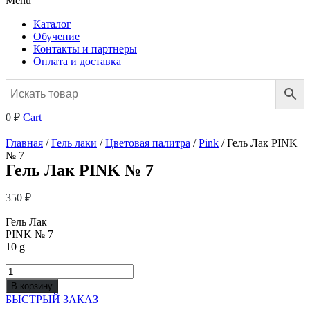
Menu
Каталог
Обучение
Контакты и партнеры
Оплата и доставка
0
₽
Cart
Главная
/
Гель лаки
/
Цветовая палитра
/
Pink
/ Гель Лак PINK
№ 7
Гель Лак PINK № 7
350
₽
Гель Лак
PINK № 7
10 g
Количество
товара
В корзину
Гель
БЫСТРЫЙ ЗАКАЗ
Лак