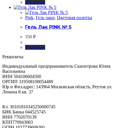
В корзину
Pink
,
Гель лаки
,
Цветовая палитра
Гель Лак PINK № 5
350
₽
В корзину
Реквизиты
Индивидуальный предприниматель Скипетрова Юлия
Васильевна
ИНН 504106604500
ОРГИП 319508100054489
Юр и Физ.адрес: 143964 Московская область, Реутов ул.
Ленина 8 кв. 37
К/с 30101810345250000745
БИК Банка 044525745
ИНН 7702070139
КПП770943003
ОГРН 1027739609391