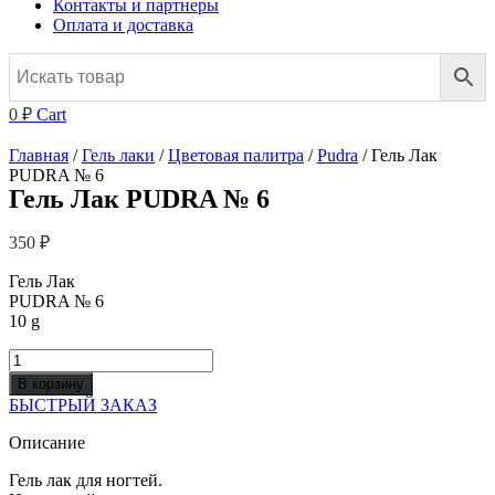
Контакты и партнеры
Оплата и доставка
0
₽
Cart
Главная
/
Гель лаки
/
Цветовая палитра
/
Pudra
/ Гель Лак
PUDRA № 6
Гель Лак PUDRA № 6
350
₽
Гель Лак
PUDRA № 6
10 g
Количество
товара
В корзину
Гель
БЫСТРЫЙ ЗАКАЗ
Лак
PUDRA
Описание
№
6
Гель лак для ногтей.