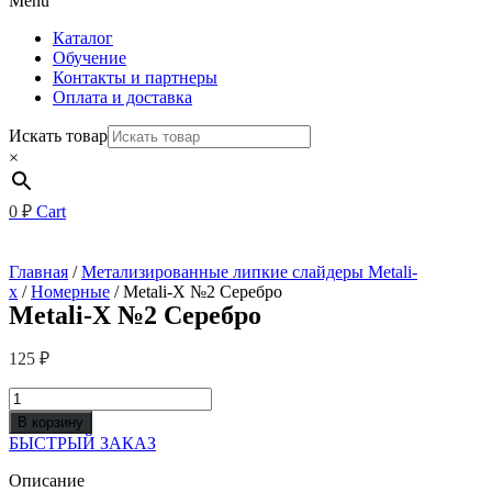
Menu
Каталог
Обучение
Контакты и партнеры
Оплата и доставка
Искать товар
×
0
₽
Cart
Главная
/
Метализированные липкие слайдеры Metali-
x
/
Номерные
/ Metali-X №2 Серебро
Metali-X №2 Серебро
125
₽
Количество
товара
В корзину
Metali-
БЫСТРЫЙ ЗАКАЗ
X
№2
Описание