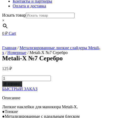
Контакты и партнеры
Оплата и доставка
Искать товар
×
0
₽
Cart
Главная
/
Метализированные липкие слайдеры Metali-
x
/
Номерные
/ Metali-X №7 Серебро
Metali-X №7 Серебро
125
₽
Количество
товара
В корзину
Metali-
БЫСТРЫЙ ЗАКАЗ
X
№7
Описание
Серебро
Липкие наклейки для маникюра Metali-X.
●Тонкие
●Метализированные с идеальным блеском