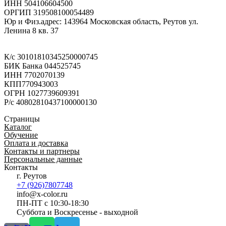
ИНН 504106604500
ОРГИП 319508100054489
Юр и Физ.адрес: 143964 Московская область, Реутов ул.
Ленина 8 кв. 37
К/с 30101810345250000745
БИК Банка 044525745
ИНН 7702070139
КПП770943003
ОГРН 1027739609391
Р/с 40802810437100000130
Страницы
Каталог
Обучение
Оплата и доставка
Контакты и партнеры
Персональные данные
Контакты
г. Реутов
+7 (926)7807748
info@x-color.ru
ПН-ПТ с 10:30-18:30
Суббота и Воскресенье - выходной