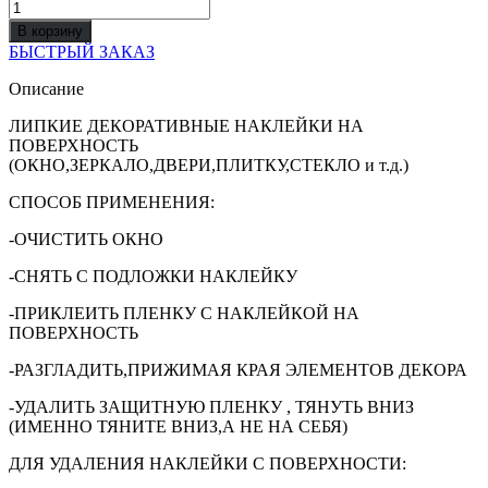
Количество
товара
В корзину
О-6
БЫСТРЫЙ ЗАКАЗ
Липкая
Декор
Описание
Наклейка
на
ЛИПКИЕ ДЕКОРАТИВНЫЕ НАКЛЕЙКИ НА
Стекло
ПОВЕРХНОСТЬ
(ОКНО,ЗЕРКАЛО,ДВЕРИ,ПЛИТКУ,СТЕКЛО и т.д.)
СПОСОБ ПРИМЕНЕНИЯ:
-ОЧИСТИТЬ ОКНО
-СНЯТЬ С ПОДЛОЖКИ НАКЛЕЙКУ
-ПРИКЛЕИТЬ ПЛЕНКУ С НАКЛЕЙКОЙ НА
ПОВЕРХНОСТЬ
-РАЗГЛАДИТЬ,ПРИЖИМАЯ КРАЯ ЭЛЕМЕНТОВ ДЕКОРА
-УДАЛИТЬ ЗАЩИТНУЮ ПЛЕНКУ , ТЯНУТЬ ВНИЗ
(ИМЕННО ТЯНИТЕ ВНИЗ,А НЕ НА СЕБЯ)
ДЛЯ УДАЛЕНИЯ НАКЛЕЙКИ С ПОВЕРХНОСТИ: