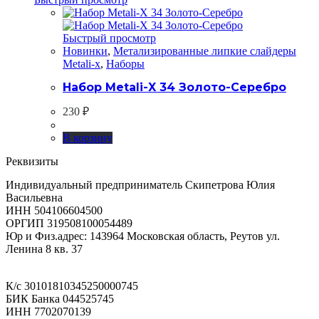
Быстрый просмотр
Новинки
,
Метализированные липкие слайдеры
Metali-x
,
Наборы
Набор Metali-X 34 Золото-Серебро
230
₽
В корзину
Реквизиты
Индивидуальный предприниматель Скипетрова Юлия
Васильевна
ИНН 504106604500
ОРГИП 319508100054489
Юр и Физ.адрес: 143964 Московская область, Реутов ул.
Ленина 8 кв. 37
К/с 30101810345250000745
БИК Банка 044525745
ИНН 7702070139