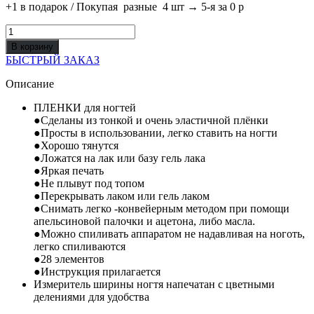
+1 в подарок / Покупая разные 4 шт → 5-я за 0 р
Количество
товара
В корзину
ПЛЕНКА
БЫСТРЫЙ ЗАКАЗ
ДЛЯ
ПЕДИКЮРА
Описание
С
ФОЛЬГОЙ
ПЛЕНКИ для ногтей
№
●Сделаны из тонкой и очень эластичной плёнки
36
●Просты в использовании, легко ставить на ногти
●Хорошо тянутся
●Ложатся на лак или базу гель лака
●Яркая печать
●Не плывут под топом
●Перекрывать лаком или гель лаком
●Снимать легко -конвейерным методом при помощи
апельсиновой палочки и ацетона, либо масла.
●Можно спиливать аппаратом не надавливая на ноготь,
легко спиливаются
●28 элементов
●Инструкция прилагается
Измеритель ширины ногтя напечатан с цветными
делениями для удобства