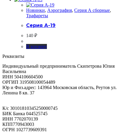
Новинки
,
Аэрография
,
Серия А сборные
,
Трафареты
Серия А-19
140
₽
В корзину
Реквизиты
Индивидуальный предприниматель Скипетрова Юлия
Васильевна
ИНН 504106604500
ОРГИП 319508100054489
Юр и Физ.адрес: 143964 Московская область, Реутов ул.
Ленина 8 кв. 37
К/с 30101810345250000745
БИК Банка 044525745
ИНН 7702070139
КПП770943003
ОГРН 1027739609391