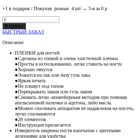
+1 в подарок / Покупая разные 4 шт → 5-я за 0 р
Количество
товара
В корзину
ПЛЕНКА
БЫСТРЫЙ ЗАКАЗ
ДЛЯ
ПЕДИКЮРА
Описание
С
ФОЛЬГОЙ
ПЛЕНКИ для ногтей
№
●Сделаны из тонкой и очень эластичной плёнки
8
●Просты в использовании, легко ставить на ногти
●Хорошо тянутся
●Ложатся на лак или базу гель лака
●Яркая печать
●Не плывут под топом
●Перекрывать лаком или гель лаком
●Снимать легко -конвейерным методом при помощи
апельсиновой палочки и ацетона, либо масла.
●Можно спиливать аппаратом не надавливая на ноготь,
легко спиливаются
●28 элементов
●Инструкция прилагается
Измеритель ширины ногтя напечатан с цветными
делениями для удобства