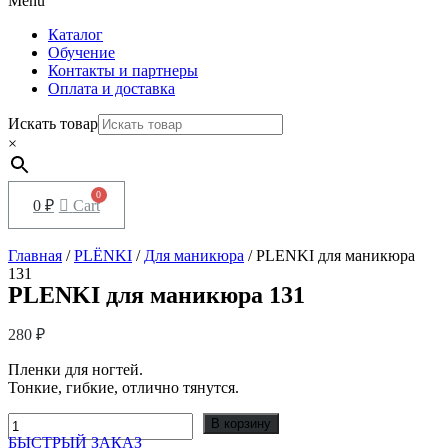
Menu
Каталог
Обучение
Контакты и партнеры
Оплата и доставка
Искать товар
×
0
₽
Cart
Главная
/
PLЁNKI
/
Для маникюра
/ PLENKI для маникюра
131
PLENKI для маникюра 131
280
₽
Пленки для ногтей.
Тонкие, гибкие, отлично тянутся.
Количество
В корзину
товара
БЫСТРЫЙ ЗАКАЗ