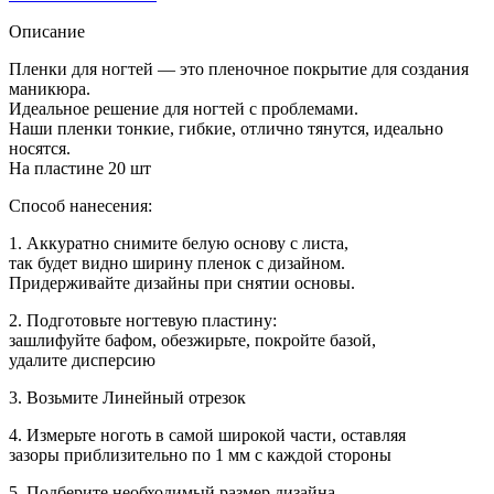
PLENKI
для
Описание
маникюра
131
Пленки для ногтей — это пленочное покрытие для создания
маникюра.
Идеальное решение для ногтей с проблемами.
Наши пленки тонкие, гибкие, отлично тянутся, идеально
носятся.
На пластине 20 шт
Способ нанесения:
1. Аккуратно снимите белую основу с листа,
так будет видно ширину пленок с дизайном.
Придерживайте дизайны при снятии основы.
2. Подготовьте ногтевую пластину:
зашлифуйте бафом, обезжирьте, покройте базой,
удалите дисперсию
3. Возьмите Линейный отрезок
4. Измерьте ноготь в самой широкой части, оставляя
зазоры приблизительно по 1 мм с каждой стороны
5. Подберите необходимый размер дизайна