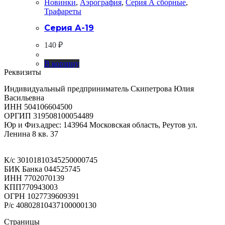
Новинки
,
Аэрография
,
Серия А сборные
,
Трафареты
Серия А-19
140
₽
В корзину
Реквизиты
Индивидуальный предприниматель Скипетрова Юлия
Васильевна
ИНН 504106604500
ОРГИП 319508100054489
Юр и Физ.адрес: 143964 Московская область, Реутов ул.
Ленина 8 кв. 37
К/с 30101810345250000745
БИК Банка 044525745
ИНН 7702070139
КПП770943003
ОГРН 1027739609391
Р/с 40802810437100000130
Страницы