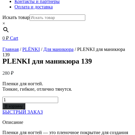
Контакты и партнеры
Оплата и доставка
Искать товар
×
0
₽
Cart
Главная
/
PLЁNKI
/
Для маникюра
/ PLENKI для маникюра
139
PLENKI для маникюра 139
280
₽
Пленки для ногтей.
Тонкие, гибкие, отлично тянутся.
Количество
товара
В корзину
PLENKI
БЫСТРЫЙ ЗАКАЗ
для
маникюра
Описание
139
Пленки для ногтей — это пленочное покрытие для создания