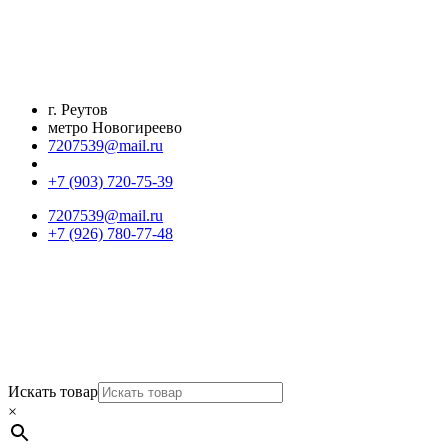
Перейти
к
содержимому
г. Реутов
метро Новогиреево
7207539@mail.ru
+7 (903) 720-75-39
7207539@mail.ru
+7 (926) 780-77-48
Искать товар
×