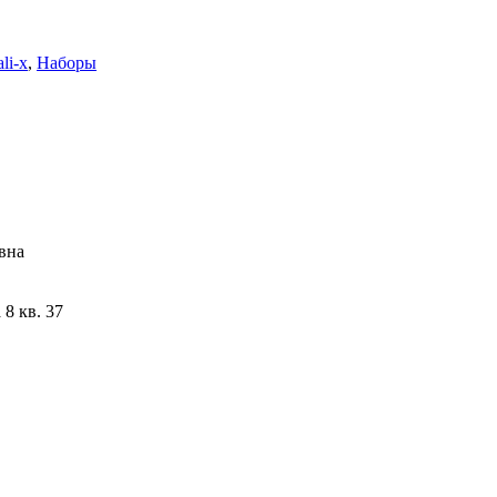
li-x
,
Наборы
вна
8 кв. 37