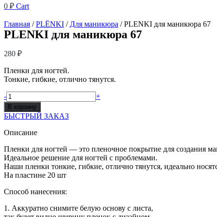
0
₽
Cart
Главная
/
PLЁNKI
/
Для маникюра
/ PLENKI для маникюра 67
PLENKI для маникюра 67
280
₽
Пленки для ногтей.
Тонкие, гибкие, отлично тянутся.
Количество
-
+
товара
В корзину
PLENKI
БЫСТРЫЙ ЗАКАЗ
для
маникюра
Описание
67
Пленки для ногтей — это пленочное покрытие для создания м
Идеальное решение для ногтей с проблемами.
Наши пленки тонкие, гибкие, отлично тянутся, идеально носятс
На пластине 20 шт
Способ нанесения:
1. Аккуратно снимите белую основу с листа,
так будет видно ширину пленок с дизайном.