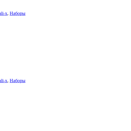
li-x
,
Наборы
li-x
,
Наборы