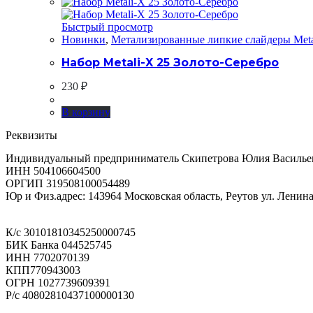
Быстрый просмотр
Новинки
,
Метализированные липкие слайдеры Meta
Набор Metali-X 25 Золото-Серебро
230
₽
В корзину
Реквизиты
Индивидуальный предприниматель Скипетрова Юлия Василье
ИНН 504106604500
ОРГИП 319508100054489
Юр и Физ.адрес: 143964 Московская область, Реутов ул. Ленина 
К/с 30101810345250000745
БИК Банка 044525745
ИНН 7702070139
КПП770943003
ОГРН 1027739609391
Р/с 40802810437100000130