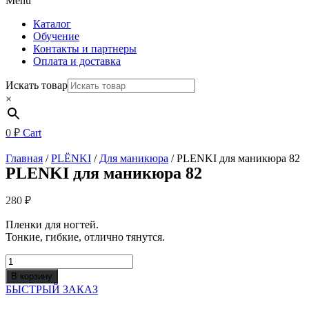
Menu
Каталог
Обучение
Контакты и партнеры
Оплата и доставка
Искать товар
×
0
₽
Cart
Главная
/
PLЁNKI
/
Для маникюра
/ PLENKI для маникюра 82
PLENKI для маникюра 82
280
₽
Пленки для ногтей.
Тонкие, гибкие, отлично тянутся.
Количество
товара
В корзину
PLENKI
БЫСТРЫЙ ЗАКАЗ
для