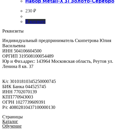
Набор Metali-X 31 Золото-Серебро
230
₽
В корзину
Реквизиты
Индивидуальный предприниматель Скипетрова Юлия
Васильевна
ИНН 504106604500
ОРГИП 319508100054489
Юр и Физ.адрес: 143964 Московская область, Реутов ул.
Ленина 8 кв. 37
К/с 30101810345250000745
БИК Банка 044525745
ИНН 7702070139
КПП770943003
ОГРН 1027739609391
Р/с 40802810437100000130
Страницы
Каталог
Обучение