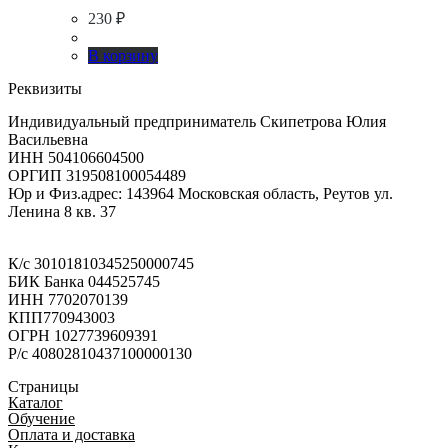
230
₽
В корзину
Реквизиты
Индивидуальный предприниматель Скипетрова Юлия
Васильевна
ИНН 504106604500
ОРГИП 319508100054489
Юр и Физ.адрес: 143964 Московская область, Реутов ул.
Ленина 8 кв. 37
К/с 30101810345250000745
БИК Банка 044525745
ИНН 7702070139
КПП770943003
ОГРН 1027739609391
Р/с 40802810437100000130
Страницы
Каталог
Обучение
Оплата и доставка