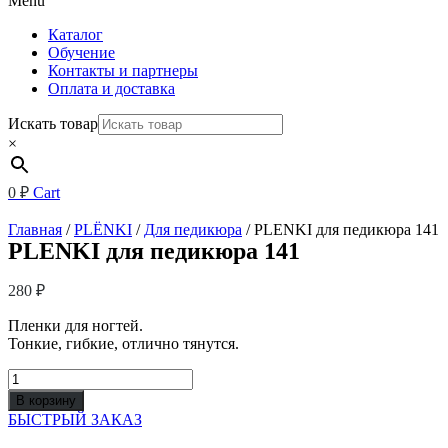
Menu
Каталог
Обучение
Контакты и партнеры
Оплата и доставка
Искать товар
×
0
₽
Cart
Главная
/
PLЁNKI
/
Для педикюра
/ PLENKI для педикюра 141
PLENKI для педикюра 141
280
₽
Пленки для ногтей.
Тонкие, гибкие, отлично тянутся.
Количество
товара
В корзину
PLENKI
БЫСТРЫЙ ЗАКАЗ
для