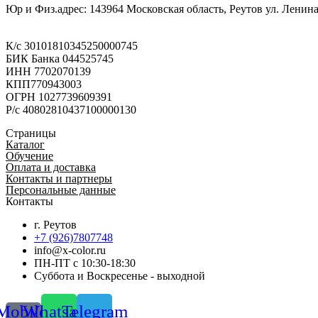
Юр и Физ.адрес: 143964 Московская область, Реутов ул. Ленина 
К/с 30101810345250000745
БИК Банка 044525745
ИНН 7702070139
КПП770943003
ОГРН 1027739609391
Р/с 40802810437100000130
Страницы
Каталог
Обучение
Оплата и доставка
Контакты и партнеры
Персональные данные
Контакты
г. Реутов
+7 (926)7807748
info@x-color.ru
ПН-ПТ с 10:30-18:30
Суббота и Воскресенье - выходной
Mobile-
Whatsapp
Telegram