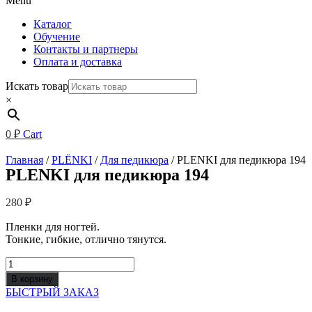
Menu
Каталог
Обучение
Контакты и партнеры
Оплата и доставка
Искать товар
×
0
₽
Cart
Главная
/
PLЁNKI
/
Для педикюра
/ PLENKI для педикюра 194
PLENKI для педикюра 194
280
₽
Пленки для ногтей.
Тонкие, гибкие, отлично тянутся.
Количество
товара
В корзину
PLENKI
БЫСТРЫЙ ЗАКАЗ
для