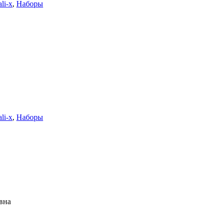
li-x
,
Наборы
li-x
,
Наборы
вна