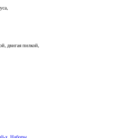
уса,
й, двигая пилкой,
li-x
,
Наборы