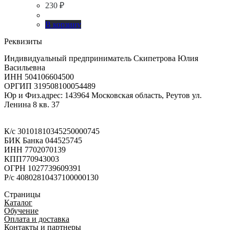
230
₽
В корзину
Реквизиты
Индивидуальный предприниматель Скипетрова Юлия
Васильевна
ИНН 504106604500
ОРГИП 319508100054489
Юр и Физ.адрес: 143964 Московская область, Реутов ул.
Ленина 8 кв. 37
К/с 30101810345250000745
БИК Банка 044525745
ИНН 7702070139
КПП770943003
ОГРН 1027739609391
Р/с 40802810437100000130
Страницы
Каталог
Обучение
Оплата и доставка
Контакты и партнеры