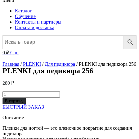
Menu
Каталог
Обучение
Контакты и партнеры
Оплата и доставка
0
₽
Cart
Главная
/
PLЁNKI
/
Для педикюра
/ PLENKI для педикюра 256
PLENKI для педикюра 256
280
₽
Количество
товара
В корзину
PLENKI
БЫСТРЫЙ ЗАКАЗ
для
педикюра
Описание
256
Пленки для ногтей — это пленочное покрытие для создания
педикюра.