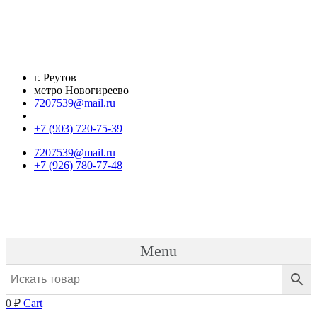
Перейти
к
содержимому
г. Реутов
метро Новогиреево
7207539@mail.ru
+7 (903) 720-75-39
7207539@mail.ru
+7 (926) 780-77-48
Menu
0
₽
Cart