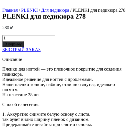
Главная
/
PLЁNKI
/
Для педикюра
/ PLENKI для педикюра 278
PLENKI для педикюра 278
280
₽
Количество
товара
В корзину
PLENKI
БЫСТРЫЙ ЗАКАЗ
для
педикюра
Описание
278
Пленки для ногтей — это пленочное покрытие для создания
педикюра.
Идеальное решение для ногтей с проблемами.
Наши пленки тонкие, гибкие, отлично тянутся, идеально
носятся.
На пластине 28 шт
Способ нанесения:
1. Аккуратно снимите белую основу с листа,
так будет видно ширину пленок с дизайном.
Придерживайте дизайны при снятии основы.