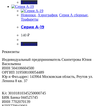
В корзину
Новинки
,
Аэрография
,
Серия А сборные
,
Трафареты
Серия А-19
140
₽
В корзину
Реквизиты
Индивидуальный предприниматель Скипетрова Юлия
Васильевна
ИНН 504106604500
ОРГИП 319508100054489
Юр и Физ.адрес: 143964 Московская область, Реутов ул.
Ленина 8 кв. 37
К/с 30101810345250000745
БИК Банка 044525745
ИНН 7702070139
КПП770943003