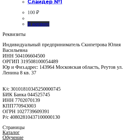
Слайдер №1
100
₽
В корзину
Реквизиты
Индивидуальный предприниматель Скипетрова Юлия
Васильевна
ИНН 504106604500
ОРГИП 319508100054489
Юр и Физ.адрес: 143964 Московская область, Реутов ул.
Ленина 8 кв. 37
К/с 30101810345250000745
БИК Банка 044525745
ИНН 7702070139
КПП770943003
ОГРН 1027739609391
Р/с 40802810437100000130
Страницы
Каталог
Обучение