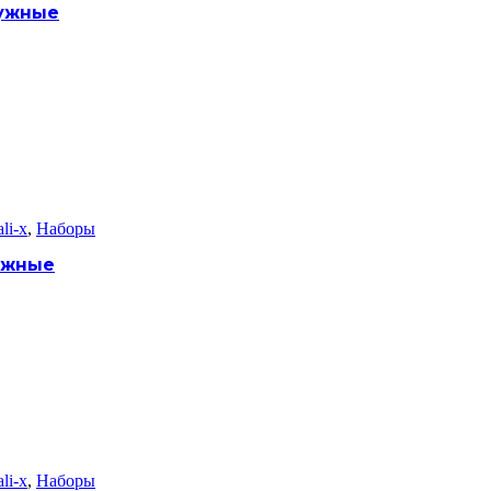
дужные
li-x
,
Наборы
ужные
li-x
,
Наборы