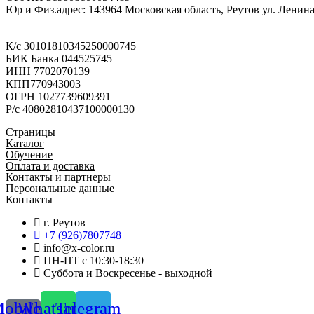
Юр и Физ.адрес: 143964 Московская область, Реутов ул. Ленина 
К/с 30101810345250000745
БИК Банка 044525745
ИНН 7702070139
КПП770943003
ОГРН 1027739609391
Р/с 40802810437100000130
Страницы
Каталог
Обучение
Оплата и доставка
Контакты и партнеры
Персональные данные
Контакты
г. Реутов
+7 (926)7807748
info@x-color.ru
ПН-ПТ с 10:30-18:30
Суббота и Воскресенье - выходной
obile-
Whatsapp
Telegram