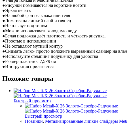
●Ультра тонкая и эластичная плёнка
●Рисунки помещаются на короткие ноготи
●Яркая печать
●На любой фон гель лака или геля
●Ложатся на липкий слой и глянец
●Не плывут под топом
●Можно использовать холодную воду
●Белая подложка даёт плотность и чёткость рисунка.
●Простые в использовании
●Не оставляют мутный контур
●Снимать легко- просто положите вырезанный слайдер на влажн
●Используйте стемпинг подушечку для удобства
●Размер пластины 7,5×9 см
●Инструкция прилагается
Похожие товары
Быстрый просмотр
Быстрый просмотр
Новинки
,
Метализированные липкие слайдеры Meta