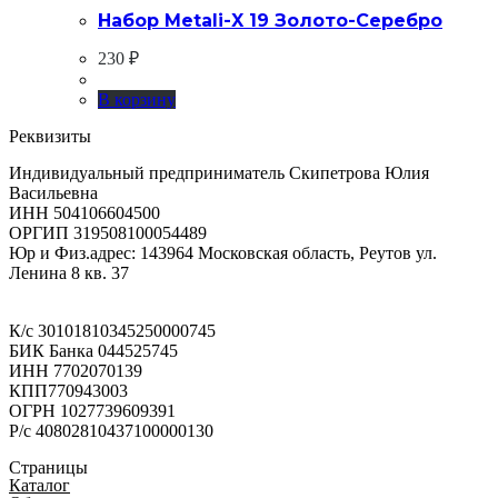
Набор Metali-X 19 Золото-Серебро
230
₽
В корзину
Реквизиты
Индивидуальный предприниматель Скипетрова Юлия
Васильевна
ИНН 504106604500
ОРГИП 319508100054489
Юр и Физ.адрес: 143964 Московская область, Реутов ул.
Ленина 8 кв. 37
К/с 30101810345250000745
БИК Банка 044525745
ИНН 7702070139
КПП770943003
ОГРН 1027739609391
Р/с 40802810437100000130
Страницы
Каталог