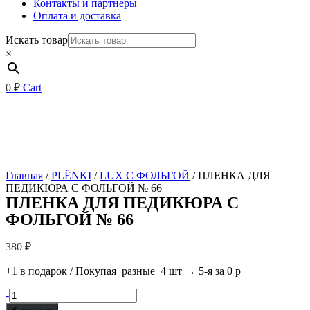
Контакты и партнеры
Оплата и доставка
Искать товар
×
0
₽
Cart
Главная
/
PLЁNKI
/
LUX С ФОЛЬГОЙ
/ ПЛЕНКА ДЛЯ
ПЕДИКЮРА С ФОЛЬГОЙ № 66
ПЛЕНКА ДЛЯ ПЕДИКЮРА С
ФОЛЬГОЙ № 66
380
₽
+1 в подарок / Покупая разные 4 шт → 5-я за 0 р
Количество
-
+
товара