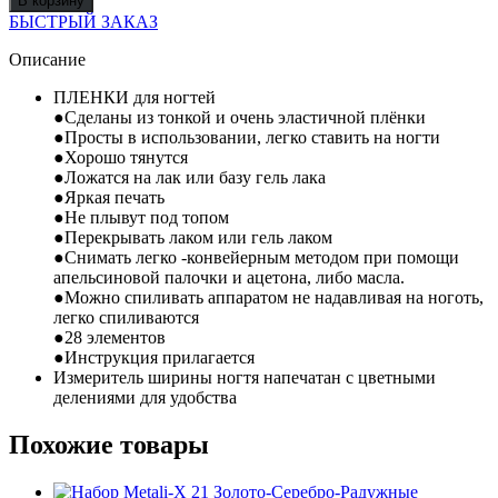
В корзину
ПЛЕНКА
БЫСТРЫЙ ЗАКАЗ
ДЛЯ
ПЕДИКЮРА
Описание
С
ФОЛЬГОЙ
ПЛЕНКИ для ногтей
№
●Сделаны из тонкой и очень эластичной плёнки
66
●Просты в использовании, легко ставить на ногти
●Хорошо тянутся
●Ложатся на лак или базу гель лака
●Яркая печать
●Не плывут под топом
●Перекрывать лаком или гель лаком
●Снимать легко -конвейерным методом при помощи
апельсиновой палочки и ацетона, либо масла.
●Можно спиливать аппаратом не надавливая на ноготь,
легко спиливаются
●28 элементов
●Инструкция прилагается
Измеритель ширины ногтя напечатан с цветными
делениями для удобства
Похожие товары