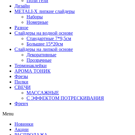
Поли гели
Дизайн
METALI-X липкие слайдеры
Наборы
Номерные
Разное
Слайдеры на водной основе
Стандартные 7*9,5см
Большие 15*20см
Слайдеры на липкой основе
Декоративные
Прозрачные
Термонаклейки
АРОМА ТОНИК
Фрезы
Пилки
СВЕЧИ
МАССАЖНЫЕ
С ЭФФЕКТОМ ПОТРЕСКИВАНИЯ
Френч
Menu
Новинки
Акции
РАСПРОДАЖА