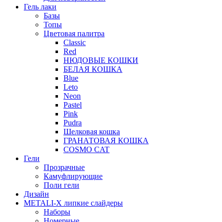
Гель лаки
Базы
Топы
Цветовая палитра
Classic
Red
НЮДОВЫЕ КОШКИ
БЕЛАЯ КОШКА
Blue
Leto
Neon
Pastel
Pink
Pudra
Шелковая кошка
ГРАНАТОВАЯ КОШКА
COSMO CAT
Гели
Прозрачные
Камуфлирующие
Поли гели
Дизайн
METALI-X липкие слайдеры
Наборы
Номерные