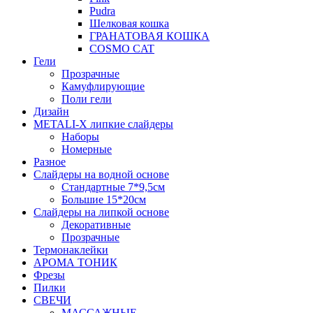
Pudra
Шелковая кошка
ГРАНАТОВАЯ КОШКА
COSMO CAT
Гели
Прозрачные
Камуфлирующие
Поли гели
Дизайн
METALI-X липкие слайдеры
Наборы
Номерные
Разное
Слайдеры на водной основе
Стандартные 7*9,5см
Большие 15*20см
Слайдеры на липкой основе
Декоративные
Прозрачные
Термонаклейки
АРОМА ТОНИК
Фрезы
Пилки
СВЕЧИ
МАССАЖНЫЕ