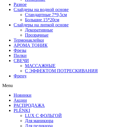
Разное
Слайдеры на водной основе
Стандартные 7*9,5см
Большие 15*20см
Слайдеры на липкой основе
Декоративные
Прозрачные
Термонаклейки
АРОМА ТОНИК
Фрезы
Пилки
СВЕЧИ
МАССАЖНЫЕ
С ЭФФЕКТОМ ПОТРЕСКИВАНИЯ
Френч
Menu
Новинки
Акции
РАСПРОДАЖА
PLЁNKI
LUX С ФОЛЬГОЙ
Для маникюра
Для педикюра