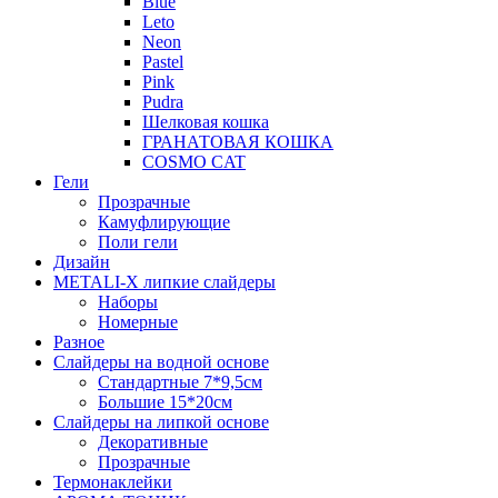
Blue
Leto
Neon
Pastel
Pink
Pudra
Шелковая кошка
ГРАНАТОВАЯ КОШКА
COSMO CAT
Гели
Прозрачные
Камуфлирующие
Поли гели
Дизайн
METALI-X липкие слайдеры
Наборы
Номерные
Разное
Слайдеры на водной основе
Стандартные 7*9,5см
Большие 15*20см
Слайдеры на липкой основе
Декоративные
Прозрачные
Термонаклейки