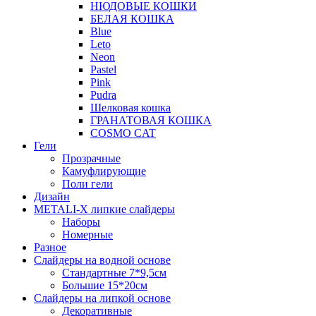
НЮДОВЫЕ КОШКИ
БЕЛАЯ КОШКА
Blue
Leto
Neon
Pastel
Pink
Pudra
Шелковая кошка
ГРАНАТОВАЯ КОШКА
COSMO CAT
Гели
Прозрачные
Камуфлирующие
Поли гели
Дизайн
METALI-X липкие слайдеры
Наборы
Номерные
Разное
Слайдеры на водной основе
Стандартные 7*9,5см
Большие 15*20см
Слайдеры на липкой основе
Декоративные