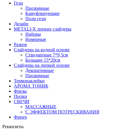
Гели
Прозрачные
Камуфлирующие
Поли гели
Дизайн
METALI-X липкие слайдеры
Наборы
Номерные
Разное
Слайдеры на водной основе
Стандартные 7*9,5см
Большие 15*20см
Слайдеры на липкой основе
Декоративные
Прозрачные
Термонаклейки
АРОМА ТОНИК
Фрезы
Пилки
СВЕЧИ
МАССАЖНЫЕ
С ЭФФЕКТОМ ПОТРЕСКИВАНИЯ
Френч
Реквизиты