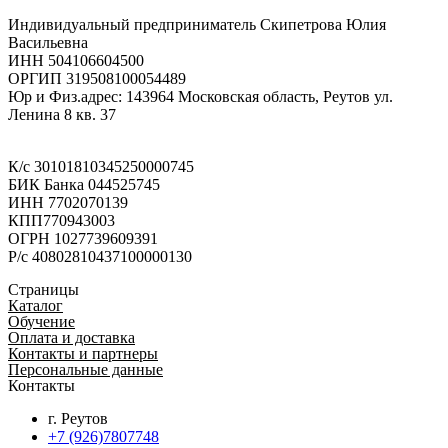
Индивидуальный предприниматель Скипетрова Юлия
Васильевна
ИНН 504106604500
ОРГИП 319508100054489
Юр и Физ.адрес: 143964 Московская область, Реутов ул.
Ленина 8 кв. 37
К/с 30101810345250000745
БИК Банка 044525745
ИНН 7702070139
КПП770943003
ОГРН 1027739609391
Р/с 40802810437100000130
Страницы
Каталог
Обучение
Оплата и доставка
Контакты и партнеры
Персональные данные
Контакты
г. Реутов
+7 (926)7807748