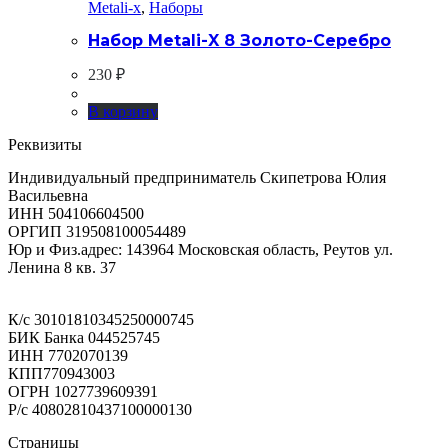
Metali-x
,
Наборы
Набор Metali-X 8 Золото-Серебро
230
₽
В корзину
Реквизиты
Индивидуальный предприниматель Скипетрова Юлия
Васильевна
ИНН 504106604500
ОРГИП 319508100054489
Юр и Физ.адрес: 143964 Московская область, Реутов ул.
Ленина 8 кв. 37
К/с 30101810345250000745
БИК Банка 044525745
ИНН 7702070139
КПП770943003
ОГРН 1027739609391
Р/с 40802810437100000130
Страницы