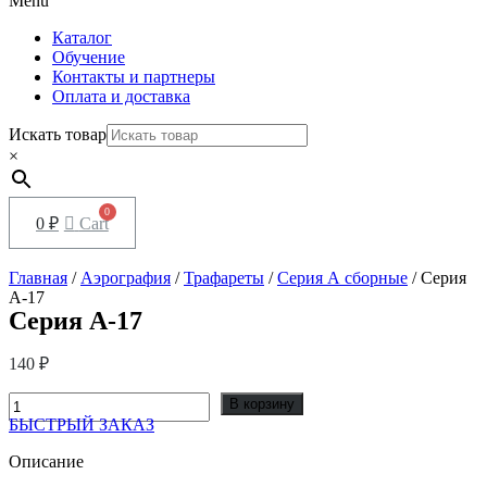
Menu
Каталог
Обучение
Контакты и партнеры
Оплата и доставка
Искать товар
×
0
₽
Cart
Главная
/
Аэрография
/
Трафареты
/
Серия А сборные
/ Серия
А-17
Серия А-17
140
₽
Количество
В корзину
товара
БЫСТРЫЙ ЗАКАЗ
Серия
А-17
Описание