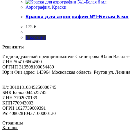
Аэрография
,
Краски
Краска для аэрографии №1-Белая 6 мл
175
₽
В корзину
Реквизиты
Индивидуальный предприниматель Скипетрова Юлия Василье
ИНН 504106604500
ОРГИП 319508100054489
Юр и Физ.адрес: 143964 Московская область, Реутов ул. Ленина 
К/с 30101810345250000745
БИК Банка 044525745
ИНН 7702070139
КПП770943003
ОГРН 1027739609391
Р/с 40802810437100000130
Страницы
Каталог