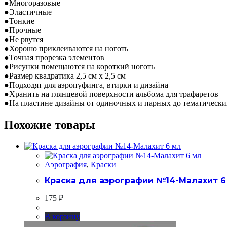
●Многоразовые
●Эластичные
●Тонкие
●Прочные
●Не рвутся
●Хорошо приклеиваются на ноготь
●Точная прорезка элементов
●Рисунки помещаются на короткий ноготь
●Размер квадратика 2,5 см х 2,5 см
●Подходят для аэропуфинга, втирки и дизайна
●Хранить на глянцевой поверхности альбома для трафаретов
●На пластине дизайны от одиночных и парных до тематически
Похожие товары
Аэрография
,
Краски
Краска для аэрографии №14-Малахит 6
175
₽
В корзину