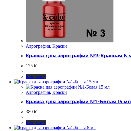
Аэрография
,
Краски
Краска для аэрографии №3-Красная 6 
175
₽
В корзину
Аэрография
,
Краски
Краска для аэрографии №1-Белая 15 мл
380
₽
В корзину