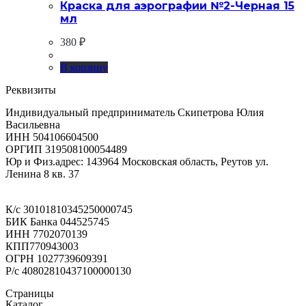
Краска для аэрографии №2-Черная 15
мл
380
₽
В корзину
Реквизиты
Индивидуальный предприниматель Скипетрова Юлия
Васильевна
ИНН 504106604500
ОРГИП 319508100054489
Юр и Физ.адрес: 143964 Московская область, Реутов ул.
Ленина 8 кв. 37
К/с 30101810345250000745
БИК Банка 044525745
ИНН 7702070139
КПП770943003
ОГРН 1027739609391
Р/с 40802810437100000130
Страницы
Каталог