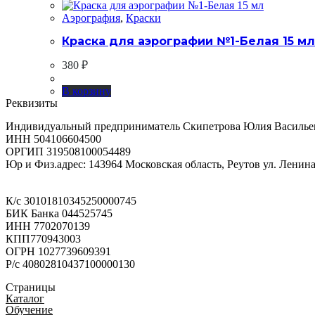
Аэрография
,
Краски
Краска для аэрографии №1-Белая 15 мл
380
₽
В корзину
Реквизиты
Индивидуальный предприниматель Скипетрова Юлия Василье
ИНН 504106604500
ОРГИП 319508100054489
Юр и Физ.адрес: 143964 Московская область, Реутов ул. Ленина 
К/с 30101810345250000745
БИК Банка 044525745
ИНН 7702070139
КПП770943003
ОГРН 1027739609391
Р/с 40802810437100000130
Страницы
Каталог
Обучение