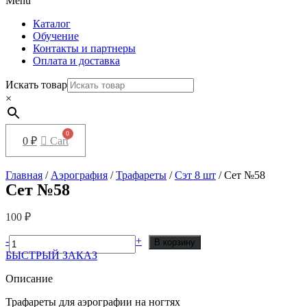
Menu
Каталог
Обучение
Контакты и партнеры
Оплата и доставка
Искать товар
×
0
₽
Cart
Главная
/
Аэрография
/
Трафареты
/
Сэт 8 шт
/ Сет №58
Сет №58
100
₽
Количество
-
+
В корзину
товара
БЫСТРЫЙ ЗАКАЗ
Сет
№58
Описание
Трафареты для аэрографии на ногтях