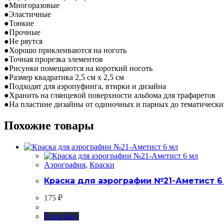
●Многоразовые
●Эластичные
●Тонкие
●Прочные
●Не рвутся
●Хорошо приклеиваются на ноготь
●Точная прорезка элементов
●Рисунки помещаются на короткий ноготь
●Размер квадратика 2,5 см х 2,5 см
●Подходят для аэропуфинга, втирки и дизайна
●Хранить на глянцевой поверхности альбома для трафаретов
●На пластине дизайны от одиночных и парных до тематически
Похожие товары
Аэрография
,
Краски
Краска для аэрографии №21-Аметист 6
175
₽
В корзину