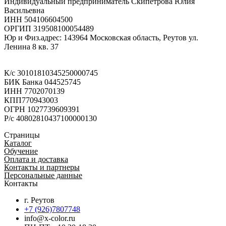
Индивидуальный предприниматель Скипетрова Юлия
Васильевна
ИНН 504106604500
ОРГИП 319508100054489
Юр и Физ.адрес: 143964 Московская область, Реутов ул.
Ленина 8 кв. 37
К/с 30101810345250000745
БИК Банка 044525745
ИНН 7702070139
КПП770943003
ОГРН 1027739609391
Р/с 40802810437100000130
Страницы
Каталог
Обучение
Оплата и доставка
Контакты и партнеры
Персональные данные
Контакты
г. Реутов
+7 (926)7807748
info@x-color.ru