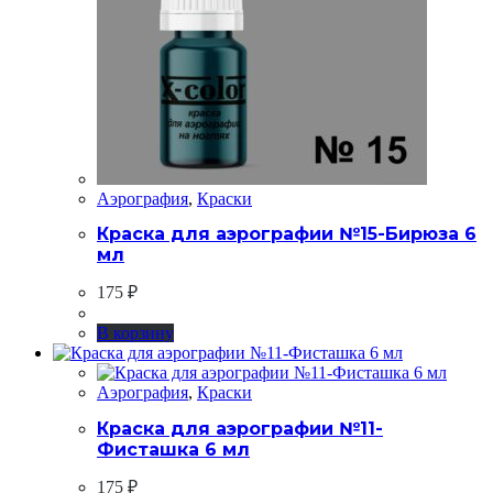
Аэрография
,
Краски
Краска для аэрографии №15-Бирюза 6
мл
175
₽
В корзину
Аэрография
,
Краски
Краска для аэрографии №11-
Фисташка 6 мл
175
₽