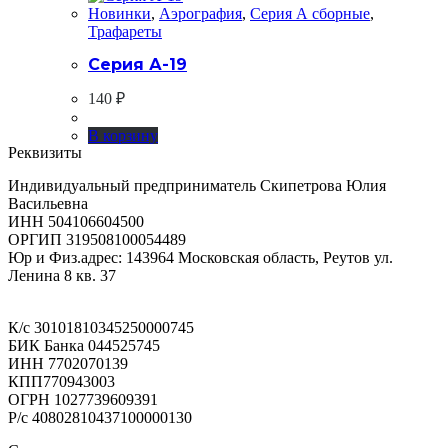
Новинки
,
Аэрография
,
Серия А сборные
,
Трафареты
Серия А-19
140
₽
В корзину
Реквизиты
Индивидуальный предприниматель Скипетрова Юлия
Васильевна
ИНН 504106604500
ОРГИП 319508100054489
Юр и Физ.адрес: 143964 Московская область, Реутов ул.
Ленина 8 кв. 37
К/с 30101810345250000745
БИК Банка 044525745
ИНН 7702070139
КПП770943003
ОГРН 1027739609391
Р/с 40802810437100000130