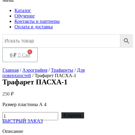
Menu
Каталог
Обучение
Контакты и партнеры
Оплата и доставка
0
₽
Cart
Главная
/
Аэрография
/
Трафареты
/
Для
поверхностей
/ Трафарет ПАСХА-1
Трафарет ПАСХА-1
250
₽
Размер пластины А 4
Количество
В корзину
товара
БЫСТРЫЙ ЗАКАЗ
Трафарет
ПАСХА-1
Описание