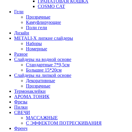
ГРАНАТОВАЯ КОШКА
COSMO CAT
Гели
Прозрачные
Камуфлирующие
Поли гели
Дизайн
METALI-X липкие слайдеры
Наборы
Номерные
Разное
Слайдеры на водной основе
Стандартные 7*9,5см
Большие 15*20см
Слайдеры на липкой основе
Декоративные
Прозрачные
Термонаклейки
АРОМА ТОНИК
Фрезы
Пилки
СВЕЧИ
МАССАЖНЫЕ
С ЭФФЕКТОМ ПОТРЕСКИВАНИЯ
Френч