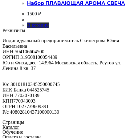
Набор ПЛАВАЮЩАЯ АРОМА СВЕЧА
1500
₽
В корзину
Реквизиты
Индивидуальный предприниматель Скипетрова Юлия
Васильевна
ИНН 504106604500
ОРГИП 319508100054489
Юр и Физ.адрес: 143964 Московская область, Реутов ул.
Ленина 8 кв. 37
К/с 30101810345250000745
БИК Банка 044525745
ИНН 7702070139
КПП770943003
ОГРН 1027739609391
Р/с 40802810437100000130
Страницы
Каталог
Обучение
Оплата и доставка