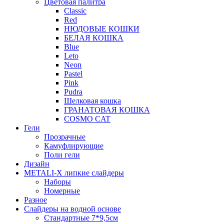
Цветовая палитра
Classic
Red
НЮДОВЫЕ КОШКИ
БЕЛАЯ КОШКА
Blue
Leto
Neon
Pastel
Pink
Pudra
Шелковая кошка
ГРАНАТОВАЯ КОШКА
COSMO CAT
Гели
Прозрачные
Камуфлирующие
Поли гели
Дизайн
METALI-X липкие слайдеры
Наборы
Номерные
Разное
Слайдеры на водной основе
Стандартные 7*9,5см